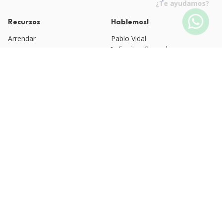
¿Te ayudamos?
Recursos
Hablemos!
Arrendar
Pablo Vidal
Email: pv@qvm.cl
Blog QVM
Quienes Somos
Fono: +56 9 4525 1920
Esteban Moreno
Políticas de Privacidad
Email: arriendos@qvm.cl
Fono: +56 9 3220 6637