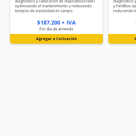
diagnóstico y calibración de dispositivos HART
diagnóstico 
optimizando el mantenimiento y reduciendo
y FieldBus o
tiempos de inactividad en campo.
reduciendo t
$187.200 + IVA
Por día de arriendo
Agregar a Cotización