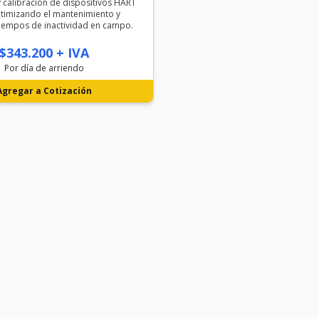
y calibración de dispositivos HART
ptimizando el mantenimiento y
iempos de inactividad en campo.
$343.200 + IVA
Por día de arriendo
Agregar a Cotización