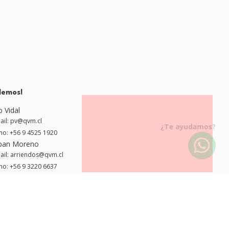
lemos!
o Vidal
ail: pv@qvm.cl
¿Te ayudamos?
no: +56 9 4525 1920
ban Moreno
ail: arriendos@qvm.cl
no: +56 9 3220 6637