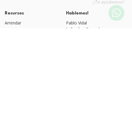
¿Te ayudamos?
Recursos
Hablemos!
Arrendar
Pablo Vidal
Email: pv@qvm.cl
Blog QVM
Quienes Somos
Fono: +56 9 4525 1920
Esteban Moreno
Políticas de Privacidad
Email: arriendos@qvm.cl
Fono: +56 9 3220 6637