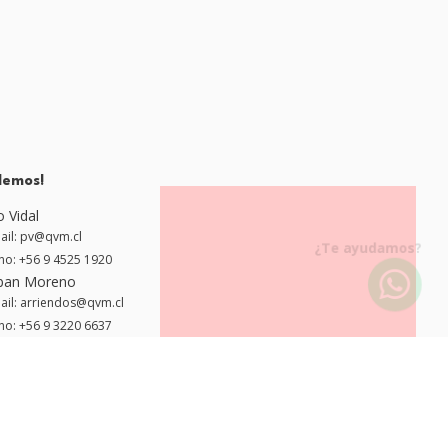
lemos!
o Vidal
ail: pv@qvm.cl
¿Te ayudamos?
no: +56 9 4525 1920
ban Moreno
ail: arriendos@qvm.cl
no: +56 9 3220 6637