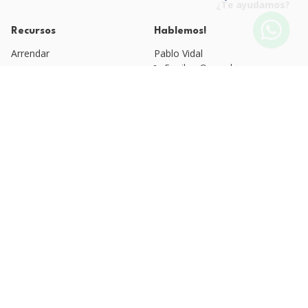
¿Te ayudamos?
Recursos
Hablemos!
Arrendar
Pablo Vidal
Email: pv@qvm.cl
Blog QVM
Quienes Somos
Fono: +56 9 4525 1920
Esteban Moreno
Políticas de Privacidad
Email: arriendos@qvm.cl
Fono: +56 9 3220 6637