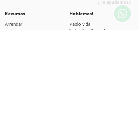
¿Te ayudamos?
Recursos
Hablemos!
Arrendar
Pablo Vidal
Email: pv@qvm.cl
Blog QVM
Quienes Somos
Fono: +56 9 4525 1920
Esteban Moreno
Políticas de Privacidad
Email: arriendos@qvm.cl
Fono: +56 9 3220 6637