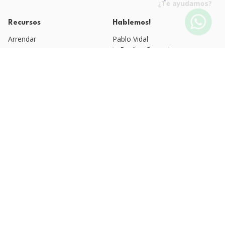
¿Te ayudamos?
Recursos
Hablemos!
Arrendar
Pablo Vidal
Email: pv@qvm.cl
Blog QVM
Quienes Somos
Fono: +56 9 4525 1920
Esteban Moreno
Políticas de Privacidad
Email: arriendos@qvm.cl
Fono: +56 9 3220 6637