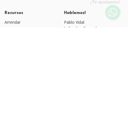
¿Te ayudamos?
Recursos
Hablemos!
Arrendar
Pablo Vidal
Email: pv@qvm.cl
Blog QVM
Quienes Somos
Fono: +56 9 4525 1920
Esteban Moreno
Políticas de Privacidad
Email: arriendos@qvm.cl
Fono: +56 9 3220 6637