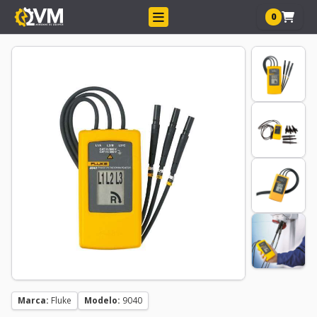
0
Marca:
Fluke
Modelo:
9040