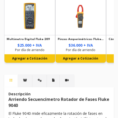
Multimetro Digital Fluke 289
Pinzas Amperimétricas Fluke 376 FC + Sonda iFlex
$25.000 + IVA
$36.000 + IVA
Por día de arriendo
Por día de arriendo
Agregar a Cotización
Agregar a Cotización
Ag
Descripción
Arriendo Secuencímetro Rotador de Fases Fluke
9040
El Fluke 9040 mide eficazmente la rotación de fases en