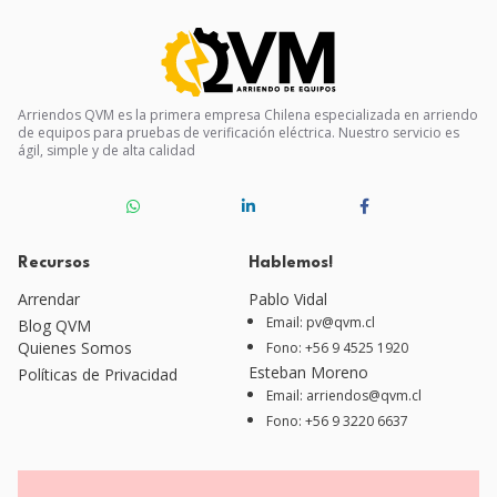
Arriendos QVM es la primera empresa Chilena especializada en arriendo
de equipos para pruebas de verificación eléctrica. Nuestro servicio es
ágil, simple y de alta calidad
Recursos
Hablemos!
Arrendar
Pablo Vidal
Email: pv@qvm.cl
Blog QVM
Quienes Somos
Fono: +56 9 4525 1920
Esteban Moreno
Políticas de Privacidad
Email: arriendos@qvm.cl
Fono: +56 9 3220 6637