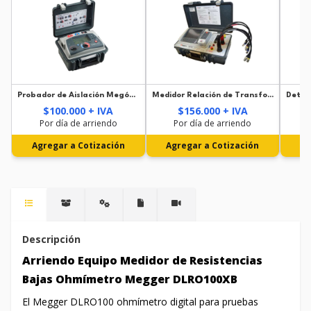
Probador de Aislación Megóhmetro Megger MIT1025 10kV
Medidor Relación de Transformación Megger TTR-330 Trifásico
$100.000 + IVA
$156.000 + IVA
Por día de arriendo
Por día de arriendo
Agregar a Cotización
Agregar a Cotización
Ag
Descripción
Arriendo Equipo Medidor de Resistencias
Bajas Ohmímetro Megger DLRO100XB
El Megger DLRO100 ohmímetro digital para pruebas