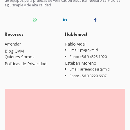
de equipos para pruebas de verificación eléctrica. Nuestro servicio es
ágil, simple y de alta calidad
Recursos
Hablemos!
Arrendar
Pablo Vidal
Email: pv@qvm.cl
Blog QVM
Quienes Somos
Fono: +56 9 4525 1920
Esteban Moreno
Políticas de Privacidad
Email: arriendos@qvm.cl
Fono: +56 9 3220 6637