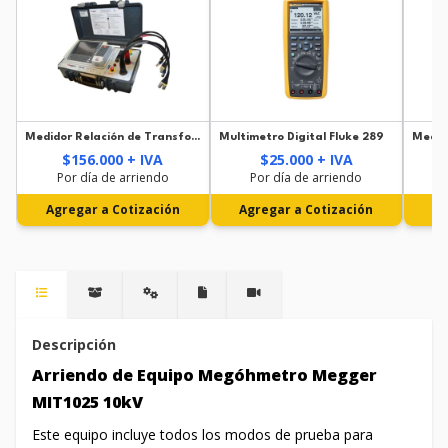
Medidor Relación de Transformación Megger TTR-330 Trifásico
Multimetro Digital Fluke 289
$156.000 + IVA
$25.000 + IVA
Por día de arriendo
Por día de arriendo
Agregar a Cotización
Agregar a Cotización
Ag
Descripción
Arriendo de Equipo Megóhmetro Megger
MIT1025 10kV
Este equipo incluye todos los modos de prueba para